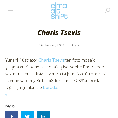
Charis Tsevis
16 Haziran, 2007
Arşiv
Yunanlı illüstratör
Charis Tsevis
‘ten foto mozaik
çalışmalar. Yukarıdaki mozaik iş ise Adobe Photoshop
yazılımının prodüksiyon yöneticisi John Nack’in portresi
üzerine yapılmış. Kullandığı formlar ise CS3’ün ikonları.
Diğer çalışmaları ise
burada
.
via
Paylaş