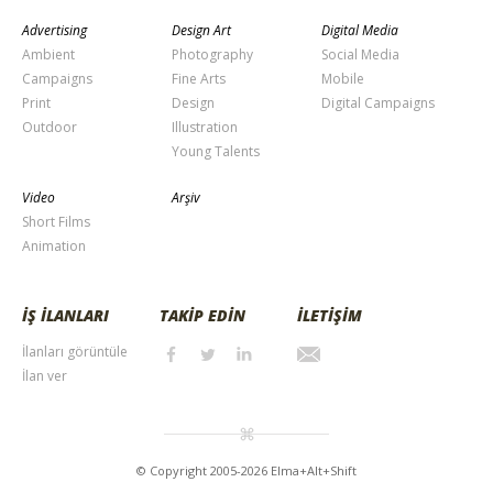
Advertising
Design Art
Digital Media
Ambient
Photography
Social Media
Campaigns
Fine Arts
Mobile
Print
Design
Digital Campaigns
Outdoor
Illustration
Young Talents
Video
Arşiv
Short Films
Animation
İŞ İLANLARI
TAKİP EDİN
İLETİŞİM
İlanları görüntüle
İlan ver
© Copyright 2005-2026 Elma+Alt+Shift