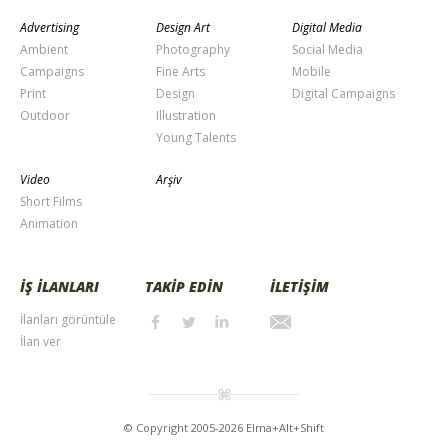
Advertising
Design Art
Digital Media
Ambient
Photography
Social Media
Campaigns
Fine Arts
Mobile
Print
Design
Digital Campaigns
Outdoor
Illustration
Young Talents
Video
Arşiv
Short Films
Animation
İŞ İLANLARI
TAKİP EDİN
İLETİŞİM
İlanları görüntüle
İlan ver
© Copyright 2005-2026 Elma+Alt+Shift