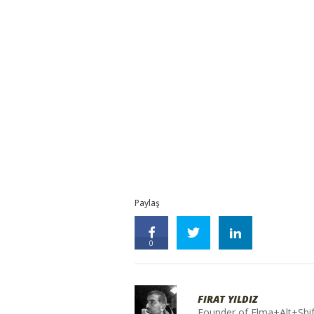
Paylaş
0
FIRAT YILDIZ
Founder of Elma+Alt+Shif