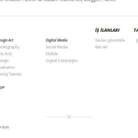
İŞ İLANLARI
T
sign Art
Digital Media
İlanları görüntüle
hotography
Social Media
İlan ver
ne Arts
Mobile
esign
Digital Campaigns
lustration
oung Talents
şiv
+Shift