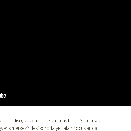
ntrol dışı çocukları için kurulmuş bir çağrı merkezi.
ışveriş merkezindeki koroda yer alan çocuklar da