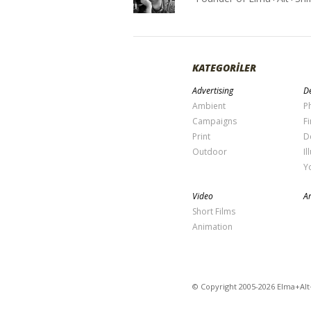
KATEGORİLER
Advertising
De
Ambient
P
Campaigns
Fi
Print
D
Outdoor
Il
Y
Video
Ar
Short Films
Animation
© Copyright 2005-2026 Elma+Alt