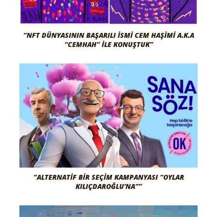
“NFT DÜNYASININ BAŞARILI İSMI CEM HAŞIMI A.K.A
“CEMHAH” İLE KONUŞTUK”
“ALTERNATIF BIR SEÇIM KAMPANYASI “OYLAR
KILIÇDAROĞLU’NA””