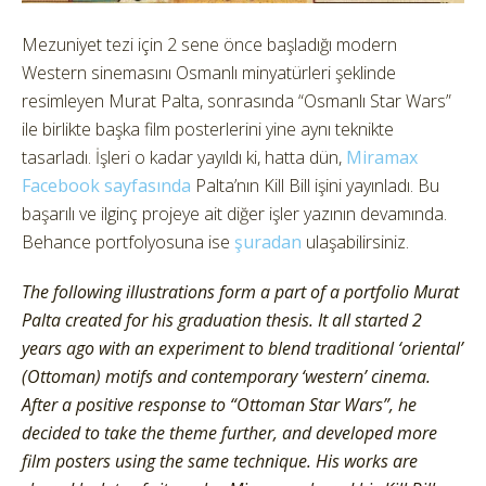
Mezuniyet tezi için 2 sene önce başladığı modern
Western sinemasını Osmanlı minyatürleri şeklinde
resimleyen Murat Palta, sonrasında “Osmanlı Star Wars”
ile birlikte başka film posterlerini yine aynı teknikte
tasarladı.
İşleri o kadar yayıldı ki, hatta dün,
Miramax
Facebook sayfasında
Palta’nın Kill Bill işini yayınladı. Bu
başarılı ve ilginç projeye ait diğer işler yazının devamında.
Behance portfolyosuna ise
şuradan
ulaşabilirsiniz.
The following illustrations form a part of a portfolio Murat
Palta created for his graduation thesis. It all started 2
years ago with an experiment to blend traditional ‘oriental’
(Ottoman) motifs and contemporary ‘western’ cinema.
After a positive response to “Ottoman Star Wars”, he
decided to take the theme further, and developed more
film posters using the same technique. His works are