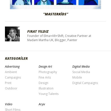
“MASTERKIDS”
FIRAT YILDIZ
Founder of Elma+Alt+Shift, Creative Partner at
Madam Martha UK, Blogger, Painter
KATEGORİLER
Advertising
Design Art
Digital Media
Ambient
Photography
Social Media
Campaigns
Fine Arts
Mobile
Print
Design
Digital Campaigns
Outdoor
Illustration
Young Talents
Video
Arşiv
Short Films