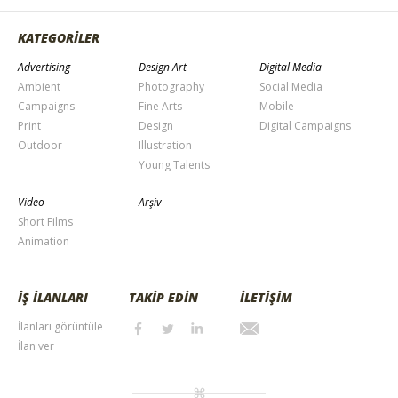
KATEGORİLER
Advertising
Design Art
Digital Media
Ambient
Photography
Social Media
Campaigns
Fine Arts
Mobile
Print
Design
Digital Campaigns
Outdoor
Illustration
Young Talents
Video
Arşiv
Short Films
Animation
İŞ İLANLARI
TAKİP EDİN
İLETİŞİM
İlanları görüntüle
İlan ver