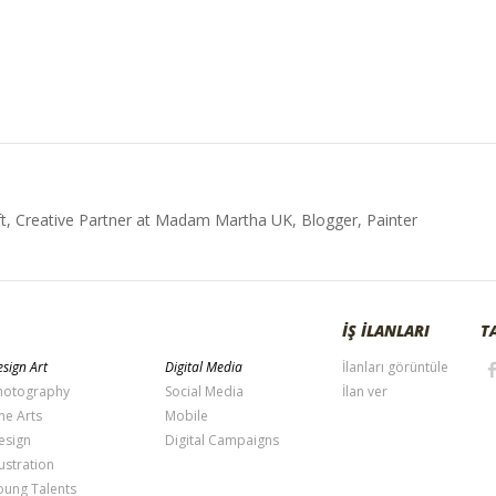
t, Creative Partner at Madam Martha UK, Blogger, Painter
İŞ İLANLARI
T
sign Art
Digital Media
İlanları görüntüle
hotography
Social Media
İlan ver
ne Arts
Mobile
esign
Digital Campaigns
lustration
oung Talents