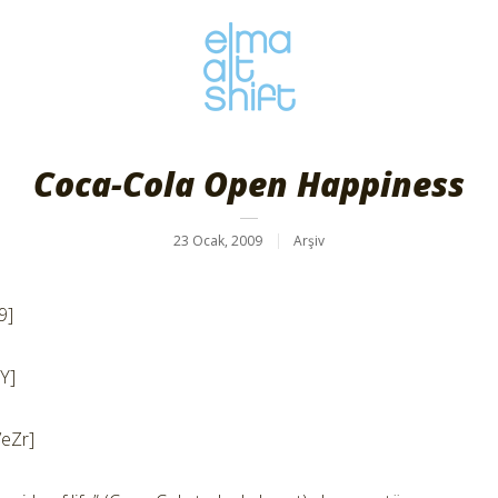
Coca-Cola Open Happiness
23 Ocak, 2009
Arşiv
9]
Y]
eZr]