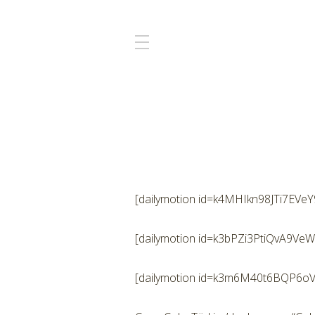
[dailymotion id=k4MHIkn98JTi7EVeY
[dailymotion id=k3bPZi3PtiQvA9VeW
[dailymotion id=k3m6M40t6BQP6oV