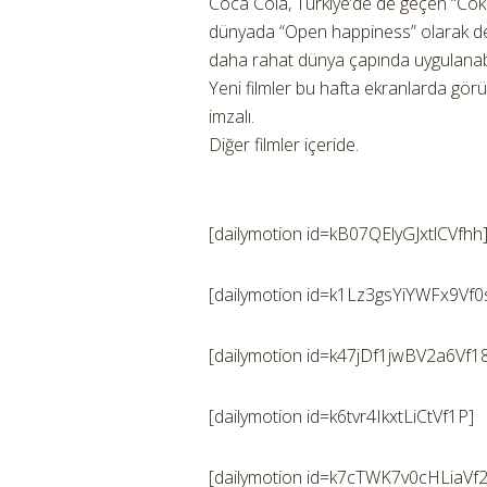
Coca Cola, Türkiye’de de geçen “Coke
dünyada “Open happiness” olarak de
daha rahat dünya çapında uygulanabile
Yeni filmler bu hafta ekranlarda gör
imzalı.
Diğer filmler içeride.
[dailymotion id=kB07QElyGJxtlCVfhh
[dailymotion id=k1Lz3gsYiYWFx9Vf0
[dailymotion id=k47jDf1jwBV2a6Vf1
[dailymotion id=k6tvr4IkxtLiCtVf1P]
[dailymotion id=k7cTWK7v0cHLiaVf