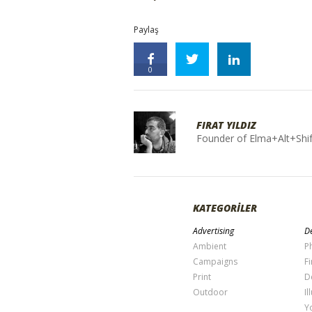
Paylaş
0
FIRAT YILDIZ
Founder of Elma+Alt+Shif
KATEGORİLER
Advertising
De
Ambient
P
Campaigns
Fi
Print
D
Outdoor
Il
Y