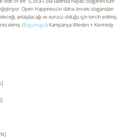
 side of life” (Coca-Cola tadında hayat) sloganını tüm
ğiştiriyor. Open Happiness’ın daha önceki slogandan
ceği, anlaşılacağı ve vurucu olduğu için tercih edilmiş.
ünecekmiş. (
Bigumigu
) Kampanya Wieden + Kennedy
]
s]
8]
2N]