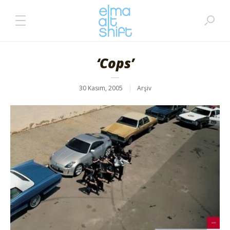
‘Cops’
30 Kasım, 2005
Arşiv