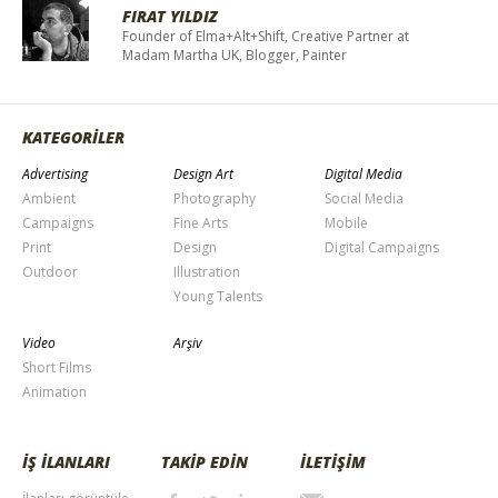
FIRAT YILDIZ
Founder of Elma+Alt+Shift, Creative Partner at
Madam Martha UK, Blogger, Painter
KATEGORİLER
Advertising
Design Art
Digital Media
Ambient
Photography
Social Media
Campaigns
Fine Arts
Mobile
Print
Design
Digital Campaigns
Outdoor
Illustration
Young Talents
Video
Arşiv
Short Films
Animation
İŞ İLANLARI
TAKİP EDİN
İLETİŞİM