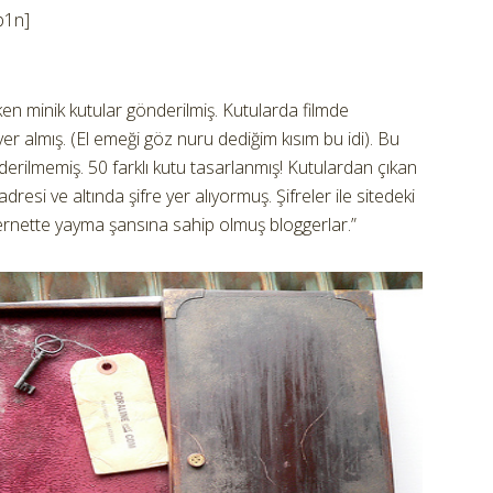
b1n]
en minik kutular gönderilmiş. Kutularda filmde
yer almış. (El emeği göz nuru dediğim kısım bu idi). Bu
erilmemiş. 50 farklı kutu tasarlanmış! Kutulardan çıkan
resi ve altında şifre yer alıyormuş. Şifreler ile sitedeki
internette yayma şansına sahip olmuş bloggerlar.”