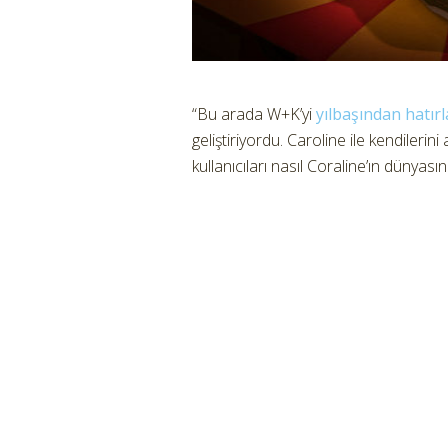
“Bu arada W+K’yi
yılbaşından hatırl
geliştiriyordu. Caroline ile kendilerin
kullanıcıları nasıl Coraline’ın dünyasın