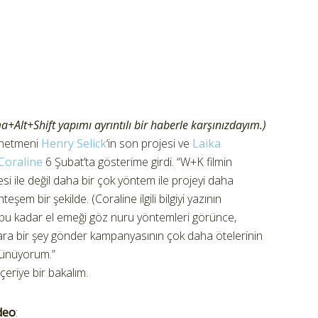
+Alt+Shift yapımı ayrıntılı bir haberle karşınızdayım.)
önetmeni
Henry Selick
‘in son projesi ve
Laika
Coraline
6 Şubat’ta gösterime girdi. “W+K filmin
si ile değil daha bir çok yöntem ile projeyi daha
 bir şekilde. (Coraline ilgili bilgiyi yazının
le bu kadar el emeği göz nuru yöntemleri görünce,
ra bir şey gönder kampanyasının çok daha ötelerinin
şünüyorum.”
eriye bir bakalım.
ideo
: