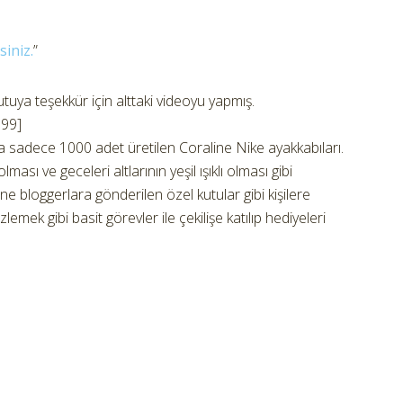
siniz.
”
tuya teşekkür için alttaki videoyu yapmış.
399]
şa sadece 1000 adet üretilen Coraline Nike ayakkabıları.
olması ve geceleri altlarının yeşil ışıklı olması gibi
yine bloggerlara gönderilen özel kutular gibi kişilere
 izlemek gibi basit görevler ile çekilişe katılıp hediyeleri