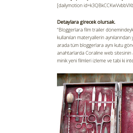
[dailymotion id=k3QBkCCKwVvbbVX
Detaylara girecek olursak.
“Bloggerlara film trailer dönemindeyk
kullanılan materyallerin aynılarından 
arada tüm bloggerlara aynı kutu gönd
anahtarlarda Coraline web sitesinin ad
minik yeni filmleri izleme ve tabi ki 