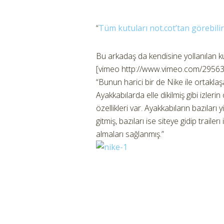
“
Tüm kutuları not.cot’tan görebilir
Bu arkadaş da kendisine yollanılan ku
[vimeo http://www.vimeo.com/2956
“Bunun harici bir de Nike ile ortakla
Ayakkabılarda elle dikilmiş gibi izlerin 
özellikleri var. Ayakkabıların bazıları 
gitmiş, bazıları ise siteye gidip trailerı
almaları sağlanmış.”