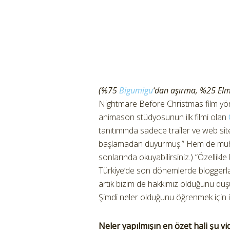
(%75
Bigumigu
‘dan aşırma, %25 Elma
Nightmare Before Christmas film y
animason stüdyosunun ilk filmi olan
tanıtımında sadece trailer ve web site
başlamadan duyurmuş.” Hem de muhteşem
sonlarında okuyabilirsiniz.) “Özellik
Türkiye’de son dönemlerde bloggerla
artık bizim de hakkımız olduğunu dü
Şimdi neler olduğunu öğrenmek için iç
Neler yapılmışın en özet hali şu v