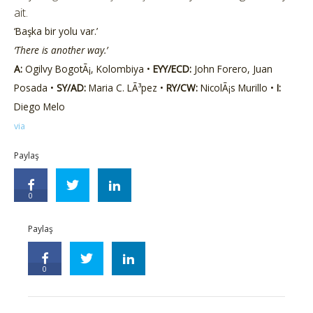
ait.
‘Başka bir yolu var.’
‘There is another way.’
A:
Ogilvy BogotÃ¡, Kolombiya •
EYY/ECD:
John Forero, Juan
Posada •
SY/AD:
Maria C. LÃ³pez •
RY/CW:
NicolÃ¡s Murillo •
I:
Diego Melo
via
Paylaş
0
Paylaş
0