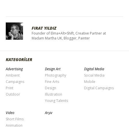
FIRAT YILDIZ
Founder of Elma+Alt+Shift, Creative Partner at
Madam Martha UK, Blogger, Painter
KATEGORİLER
Advertising
Design Art
Digital Media
Ambient
Photography
Social Media
Campaigns
Fine Arts
Mobile
Print
Design
Digital Campaigns
Outdoor
Illustration
Young Talents
Video
Arşiv
Short Films
Animation