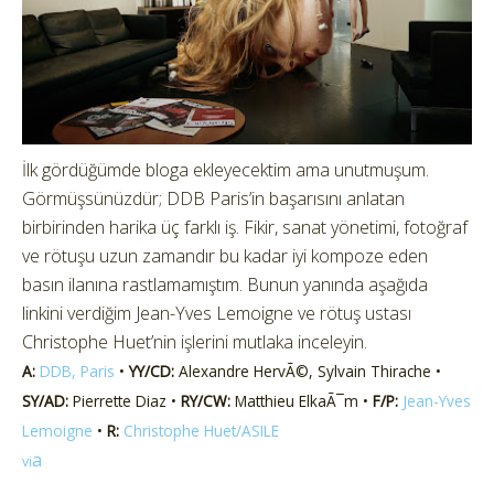
İlk gördüğümde bloga ekleyecektim ama unutmuşum.
Görmüşsünüzdür; DDB Paris’in başarısını anlatan
birbirinden harika üç farklı iş. Fikir, sanat yönetimi, fotoğraf
ve rötuşu uzun zamandır bu kadar iyi kompoze eden
basın ilanına rastlamamıştım. Bunun yanında aşağıda
linkini verdiğim Jean-Yves Lemoigne ve rötuş ustası
Christophe Huet’nin işlerini mutlaka inceleyin.
A:
DDB, Paris
•
YY/CD:
Alexandre HervÃ©, Sylvain Thirache •
SY/AD:
Pierrette Diaz •
RY/CW:
Matthieu ElkaÃ¯m •
F/P:
Jean-Yves
Lemoigne
•
R:
Christophe Huet/ASILE
a
vi