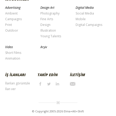
Advertising
Design Art
Digital Media
Ambient
Photography
Social Media
Campaigns
Fine Arts
Mobile
Print
Design
Digital Campaigns
Outdoor
Illustration
Young Talents
Video
Arşiv
Short Films
Animation
İŞ İLANLARI
TAKİP EDİN
İLETİŞİM
İlanları görüntüle
İlan ver
© Copyright 2005-2026 Elma+Alt+Shift