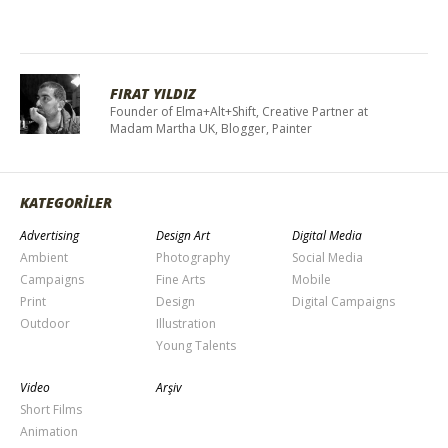
FIRAT YILDIZ
Founder of Elma+Alt+Shift, Creative Partner at
Madam Martha UK, Blogger, Painter
KATEGORİLER
Advertising
Design Art
Digital Media
Ambient
Photography
Social Media
Campaigns
Fine Arts
Mobile
Print
Design
Digital Campaigns
Outdoor
Illustration
Young Talents
Video
Arşiv
Short Films
Animation