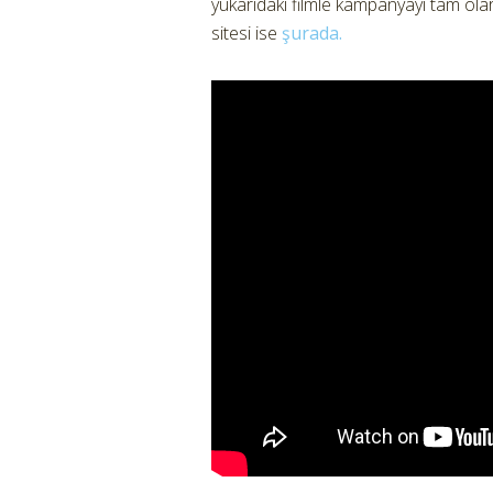
yukarıdaki filmle kampanyayı tam ola
sitesi ise
şurada.