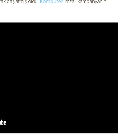
rak başlatmış oldu.
Kompüter
imzalı kampanyanın