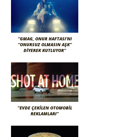
“GMAG, ONUR HAFTASI’NI
“ONURSUZ OLMASIN AŞK”
DIYEREK KUTLUYOR”
“EVDE ÇEKILEN OTOMOBIL
REKLAMLARI”