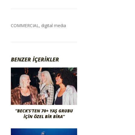
COMMERCIAL
,
digital media
BENZER İÇERİKLER
“BECK’S’TEN 70+ YAŞ GRUBU
İÇIN ÖZEL BIR BIRA”