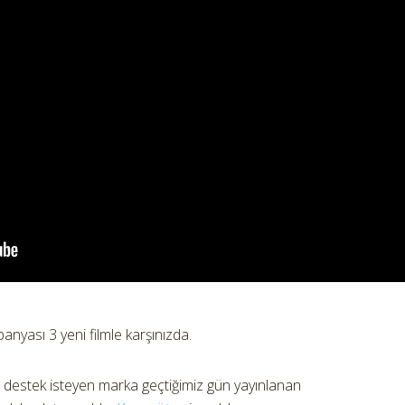
nyası 3 yeni filmle karşınızda.
 destek isteyen marka geçtiğimiz gün yayınlanan