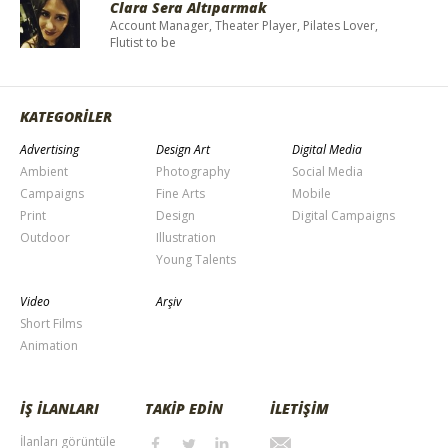
Clara Sera Altıparmak
Account Manager, Theater Player, Pilates Lover,
Flutist to be
KATEGORİLER
Advertising
Design Art
Digital Media
Ambient
Photography
Social Media
Campaigns
Fine Arts
Mobile
Print
Design
Digital Campaigns
Outdoor
Illustration
Young Talents
Video
Arşiv
Short Films
Animation
İŞ İLANLARI
TAKİP EDİN
İLETİŞİM
İlanları görüntüle