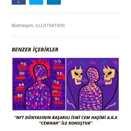
0
illüstrasyon
,
ILLUSTRATION
BENZER İÇERİKLER
“NFT DÜNYASININ BAŞARILI İSMI CEM HAŞIMI A.K.A
“CEMHAH” İLE KONUŞTUK”