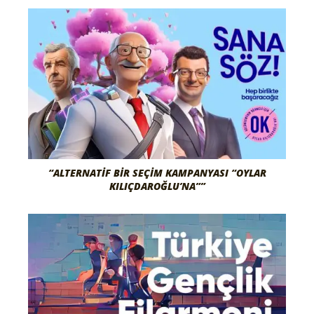
“ALTERNATIF BIR SEÇIM KAMPANYASI “OYLAR
KILIÇDAROĞLU’NA””