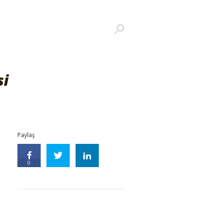
si
Paylaş
0