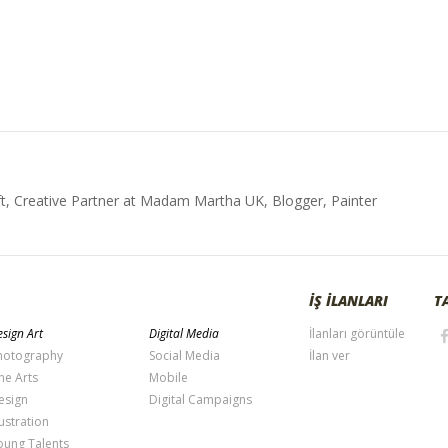
t, Creative Partner at Madam Martha UK, Blogger, Painter
İŞ İLANLARI
T
sign Art
Digital Media
İlanları görüntüle
hotography
Social Media
İlan ver
ne Arts
Mobile
esign
Digital Campaigns
lustration
oung Talents