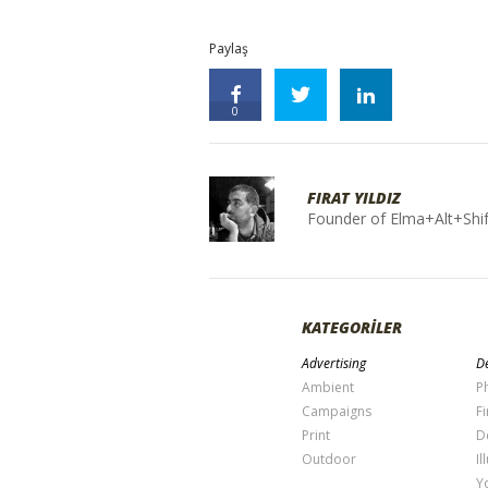
Paylaş
0
FIRAT YILDIZ
Founder of Elma+Alt+Shif
KATEGORİLER
Advertising
De
Ambient
P
Campaigns
Fi
Print
D
Outdoor
Il
Y