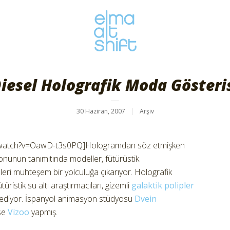
iesel Holografik Moda Gösteri
30 Haziran, 2007
Arşiv
/watch?v=OawD-t3s0PQ]Hologramdan söz etmişken
yonunun tanımıtında modeller, fütürüstik
leri muhteşem bir yolculuğa çıkarıyor. Holografik
ristik su altı araştırmacıları, gizemli
galaktik polipler
k ediyor. İspanyol animasyon stüdyosu
Dvein
ise
Vizoo
yapmış.