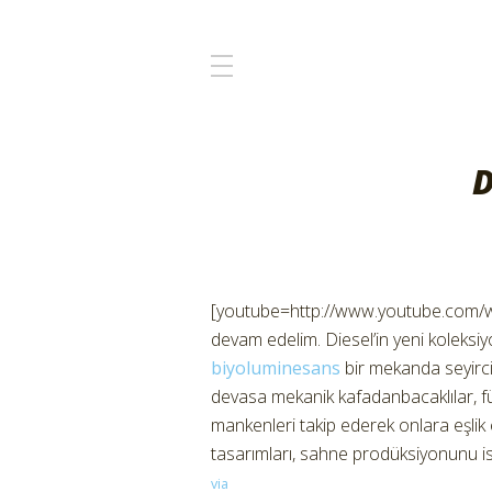
D
[youtube=http://www.youtube.com
devam edelim. Diesel’in yeni koleksi
biyoluminesans
bir mekanda seyirci
devasa mekanik kafadanbacaklılar, fütü
mankenleri takip ederek onlara eşli
tasarımları, sahne prodüksiyonunu 
via