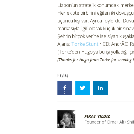
Lizbon’un stratejik konumdaki merkezl
Her ekipte birbirini eğiten iki dövüşçü 
üçüncü kişi var. Ayrca föylerde, Döv
markasıyla ilgili olarak küçük bir sınav
Şehrin birçok yerine ise siyah kuşakla
Ajans:
Torke Stunt
• CD: AndrÃ© Ra
(Torke’den Hugo’ya bu işi yolladığı içi
(Thanks for Hugo from Torke for sending t
Paylaş
0
FIRAT YILDIZ
Founder of Elma+Alt+Shif