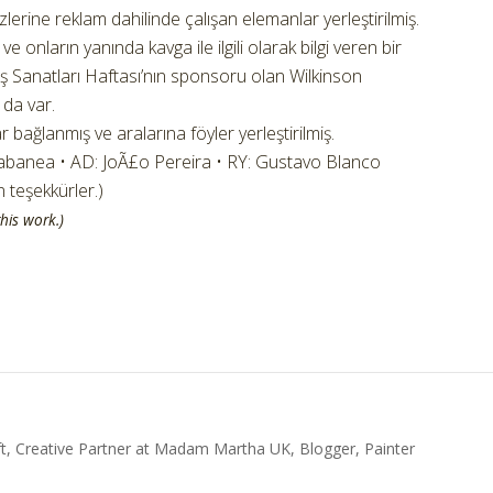
erine reklam dahilinde çalışan elemanlar yerleştirilmiş.
ve onların yanında kavga ile ilgili olarak bilgi veren bir
üş Sanatları Haftası’nın sponsoru olan Wilkinson
 da var.
r bağlanmış ve aralarına föyler yerleştirilmiş.
banea • AD: JoÃ£o Pereira • RY: Gustavo Blanco
n teşekkürler.)
his work.)
t, Creative Partner at Madam Martha UK, Blogger, Painter