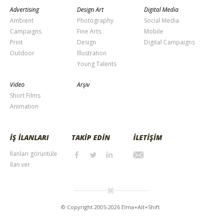
Advertising
Design Art
Digital Media
Ambient
Photography
Social Media
Campaigns
Fine Arts
Mobile
Print
Design
Digital Campaigns
Outdoor
Illustration
Young Talents
Video
Arşiv
Short Films
Animation
İŞ İLANLARI
TAKİP EDİN
İLETİŞİM
İlanları görüntüle
İlan ver
© Copyright 2005-2026 Elma+Alt+Shift