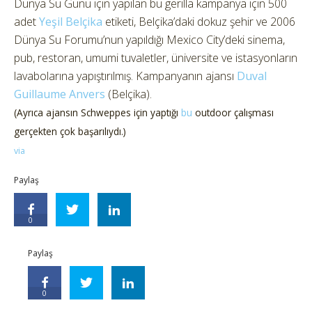
Dünya Su Günü için yapılan bu gerilla kampanya için 500
adet
Yeşil Belçika
etiketi, Belçika’daki dokuz şehir ve 2006
Dünya Su Forumu’nun yapıldığı Mexico City’deki sinema,
pub, restoran, umumi tuvaletler, üniversite ve istasyonların
lavabolarına yapıştırılmış. Kampanyanın ajansı
Duval
Guillaume Anvers
(Belçika).
(Ayrıca ajansın Schweppes için yaptığı
bu
outdoor çalışması
gerçekten çok başarılıydı.)
via
Paylaş
0
Paylaş
0