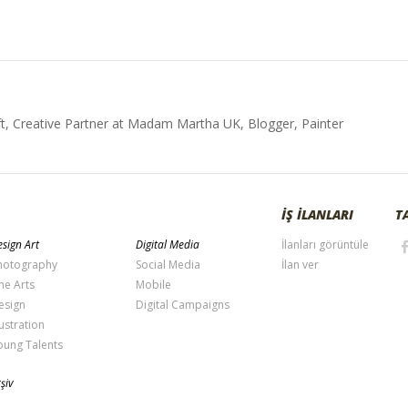
t, Creative Partner at Madam Martha UK, Blogger, Painter
İŞ İLANLARI
T
sign Art
Digital Media
İlanları görüntüle
hotography
Social Media
İlan ver
ne Arts
Mobile
esign
Digital Campaigns
lustration
oung Talents
şiv