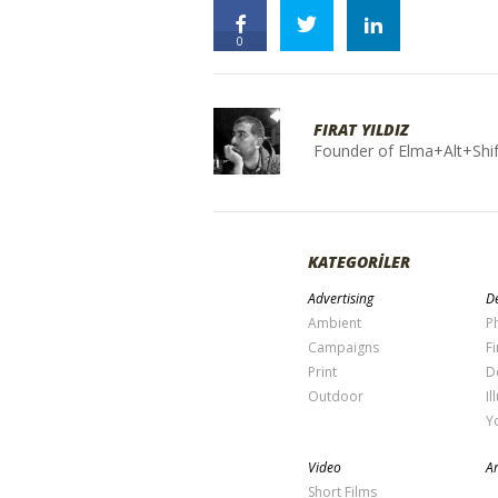
0
FIRAT YILDIZ
Founder of Elma+Alt+Shif
KATEGORİLER
Advertising
De
Ambient
P
Campaigns
Fi
Print
D
Outdoor
Il
Y
Video
Ar
Short Films