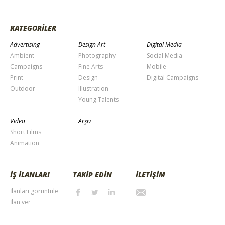
KATEGORİLER
Advertising
Design Art
Digital Media
Ambient
Photography
Social Media
Campaigns
Fine Arts
Mobile
Print
Design
Digital Campaigns
Outdoor
Illustration
Young Talents
Video
Arşiv
Short Films
Animation
İŞ İLANLARI
TAKİP EDİN
İLETİŞİM
İlanları görüntüle
İlan ver