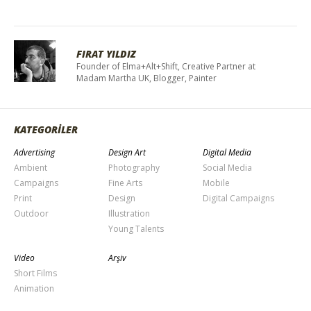
FIRAT YILDIZ
Founder of Elma+Alt+Shift, Creative Partner at
Madam Martha UK, Blogger, Painter
KATEGORİLER
Advertising
Design Art
Digital Media
Ambient
Photography
Social Media
Campaigns
Fine Arts
Mobile
Print
Design
Digital Campaigns
Outdoor
Illustration
Young Talents
Video
Arşiv
Short Films
Animation