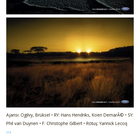
Ajansı: Ogilvy, Brüksel • RY: Hans Hendriks, Koen DemarÃ© • SY:
Phil van Duynen • F: Christophe Gilbert • Rötuş: Yannick Lecoq
via