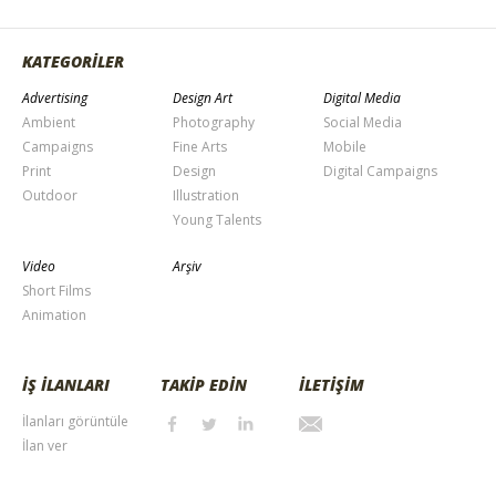
KATEGORİLER
Advertising
Design Art
Digital Media
Ambient
Photography
Social Media
Campaigns
Fine Arts
Mobile
Print
Design
Digital Campaigns
Outdoor
Illustration
Young Talents
Video
Arşiv
Short Films
Animation
İŞ İLANLARI
TAKİP EDİN
İLETİŞİM
İlanları görüntüle
İlan ver