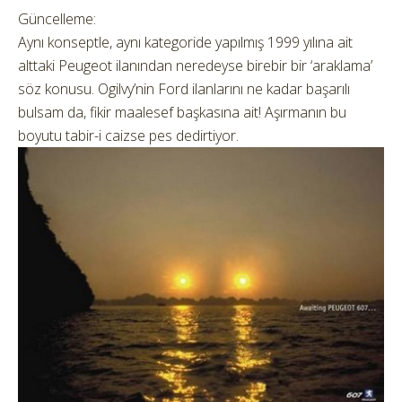
Güncelleme:
Aynı konseptle, aynı kategoride yapılmış 1999 yılına ait
alttaki Peugeot ilanından neredeyse birebir bir ‘araklama’
söz konusu. Ogilvy’nin Ford ilanlarını ne kadar başarılı
bulsam da, fikir maalesef başkasına ait! Aşırmanın bu
boyutu tabir-i caizse pes dedirtiyor.