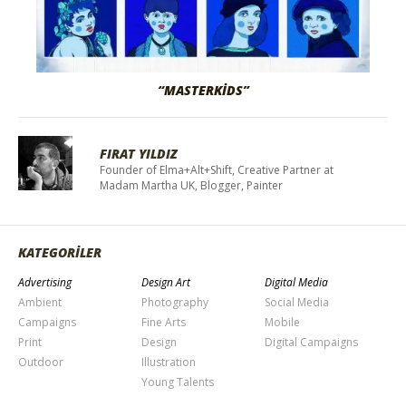
“MASTERKIDS”
FIRAT YILDIZ
Founder of Elma+Alt+Shift, Creative Partner at
Madam Martha UK, Blogger, Painter
KATEGORİLER
Advertising
Design Art
Digital Media
Ambient
Photography
Social Media
Campaigns
Fine Arts
Mobile
Print
Design
Digital Campaigns
Outdoor
Illustration
Young Talents