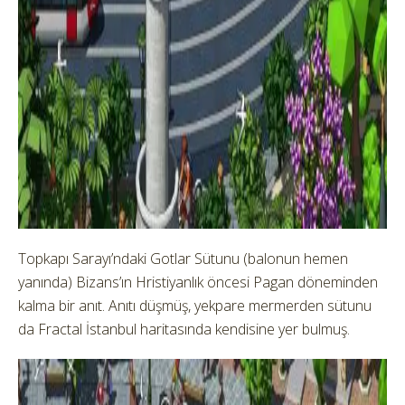
Topkapı Sarayı’ndaki Gotlar Sütunu (balonun hemen
yanında) Bizans’ın Hristiyanlık öncesi Pagan döneminden
kalma bir anıt. Anıtı düşmüş, yekpare mermerden sütunu
da Fractal İstanbul haritasında kendisine yer bulmuş.