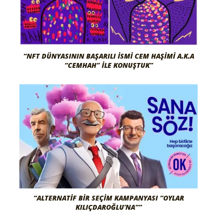
“NFT DÜNYASININ BAŞARILI İSMI CEM HAŞIMI A.K.A
“CEMHAH” İLE KONUŞTUK”
“ALTERNATIF BIR SEÇIM KAMPANYASI “OYLAR
KILIÇDAROĞLU’NA””