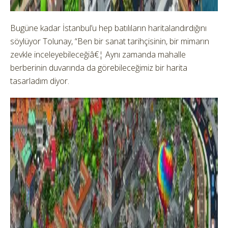
Bugüne kadar İstanbul’u hep batılıların haritalandırdığını
söylüyor Tolunay, “Ben bir sanat tarihçisinin, bir mimarın
zevkle inceleyebileceğiâ€¦ Aynı zamanda mahalle
berberinin duvarında da görebileceğimiz bir harita
tasarladım diyor.