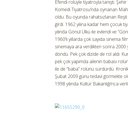
Efendi rolüyle tiyatroyla tanıştı. Şehi
Komedi Tiyatrosu’nda oynanan Maha
oldu. Bu oyunda rahatsızlanan Reşit 
girdi. 1962 yılına kadar hem çocuk ti
yılında Gönül Ülkü ile evlendi ve “G
1960’lı yıllarda çok sayıda sinema fi
sinemaya ara verdikten sonra 2000 yı
döndü. Pek çok dizide de rol aldı. Kur
pek çok yapımda ailenin babası rolünü
ile de “baba” rolünü sürdürdü. Kronik 
Şubat 2009 günü tedavi görmekte old
1998 yılında Kültür Bakanlığı’nca veri