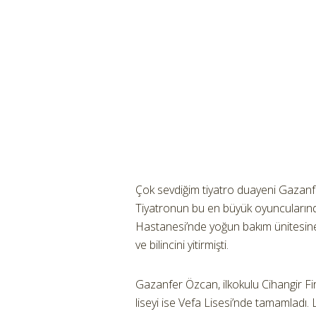
Çok sevdiğim tiyatro duayeni Gazanf
Tiyatronun bu en büyük oyuncuların
Hastanesi’nde yoğun bakım ünitesin
ve bilincini yitirmişti.
Gazanfer Özcan, ilkokulu Cihangir F
liseyi ise Vefa Lisesi’nde tamamladı.