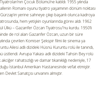
r Tiyatroları’nın Çocuk Bölümü’ne katıldı. 1955 yılında
llenin Romanı oyunu tiyatro yaşamının dönüm noktası
Gürzap’ın yerine sahneye çıkıp başarılı olunca kadroya
yatrosunda, hem yetişkin oyunlarında görev aldı. 1962
önül Ülkü – Gazanfer Özcan Tiyatrosu”nu kurdu. 1950’li
lminde de rol alan Gazanfer Özcan, uzun bir süre
lında çevrilen Komiser Şekspir filmi ile sinema ya
untu Ailesi adlı dizideki Hüsnü Kuruntu rolü ile tanındı,
 üstlendi. Avrupa Yakası adlı dizideki Tahsin Bey rolü
akciğer rahatsızlığı ve damar tıkanıklığı nedeniyle, 17
uğu İstanbul Amerikan Hastanesinde vefat etmiştir.
len Devlet Sanatçısı unvanını almıştır.