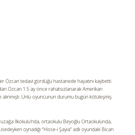
er Özcan tedavi gördüğü hastanede hayatını kaybetti.
dan Özcan 1.5 ay önce rahatsızlanarak Amerikan
e alınmıştı. Ünlü oyuncunun durumu bugün kötüleşmiş
iruzağa İlkokulu’nda, ortaokulu Beyoğlu Ortaokulunda,
 Lisedeyken oynadığı “Hisse-i Şayia” adlı oyundaki Bican