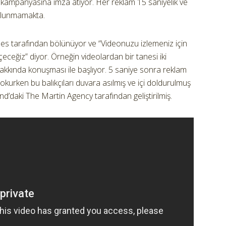
esi kampanyasına imza atıyor. Her reklam 15 saniyelik ve
bulunmamakta.
 ses tarafından bölünüyor ve “Videonuzu izlemeniz için
eçeceğiz” diyor. Örneğin videolardan bir tanesi iki
hakkında konuşması ile başlıyor. 5 saniye sonra reklam
 okurken bu balıkçıları duvara asılmış ve içi doldurulmuş
daki The Martin Agency tarafından geliştirilmiş.