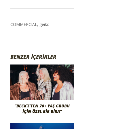
COMMERCIAL
,
geiko
BENZER İÇERİKLER
“BECK’S’TEN 70+ YAŞ GRUBU
İÇIN ÖZEL BIR BIRA”