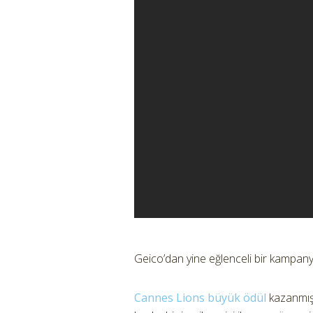
Geico’dan yine eğlenceli bir kampany
Cannes Lions büyük ödül
kazanmış 