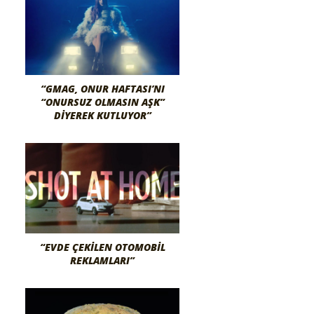
“GMAG, ONUR HAFTASI’NI
“ONURSUZ OLMASIN AŞK”
DIYEREK KUTLUYOR”
“EVDE ÇEKILEN OTOMOBIL
REKLAMLARI”