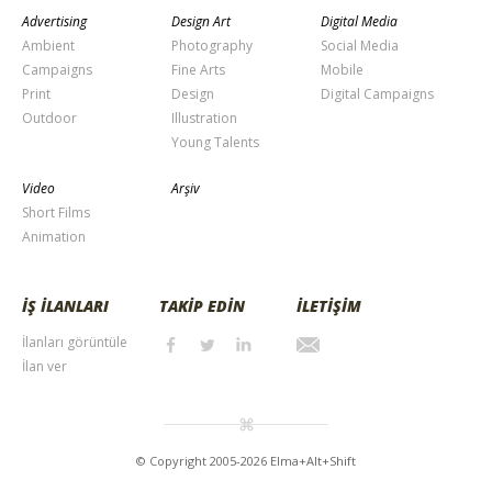
Advertising
Design Art
Digital Media
Ambient
Photography
Social Media
Campaigns
Fine Arts
Mobile
Print
Design
Digital Campaigns
Outdoor
Illustration
Young Talents
Video
Arşiv
Short Films
Animation
İŞ İLANLARI
TAKİP EDİN
İLETİŞİM
İlanları görüntüle
İlan ver
© Copyright 2005-2026 Elma+Alt+Shift