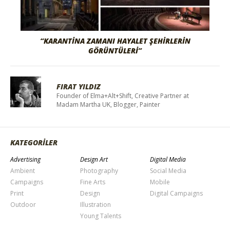
“KARANTINA ZAMANI HAYALET ŞEHIRLERIN
GÖRÜNTÜLERI”
FIRAT YILDIZ
Founder of Elma+Alt+Shift, Creative Partner at
Madam Martha UK, Blogger, Painter
KATEGORİLER
Advertising
Design Art
Digital Media
Ambient
Photography
Social Media
Campaigns
Fine Arts
Mobile
Print
Design
Digital Campaigns
Outdoor
Illustration
Young Talents