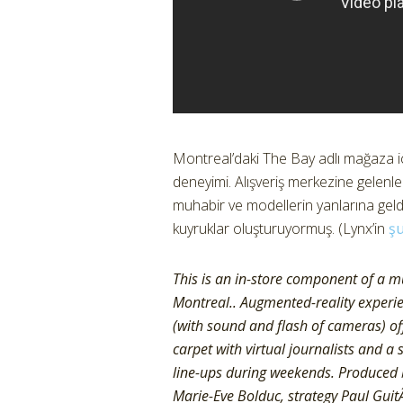
Montreal’daki The Bay adlı mağaza iç
deneyimi. Alışveriş merkezine gelenle
muhabir ve modellerin yanlarına geld
kuyruklar oluşturuyormuş. (Lynx’in
şu
This is an in-store component of a m
Montreal.. Augmented-reality experie
(with sound and flash of cameras) of
carpet with virtual journalists and a 
line-ups during weekends. Produced 
Marie-Eve Bolduc, strategy Paul Guit