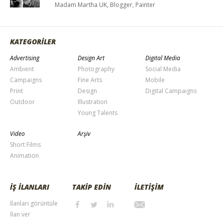
Madam Martha UK, Blogger, Painter
KATEGORİLER
Advertising
Design Art
Digital Media
Ambient
Photography
Social Media
Campaigns
Fine Arts
Mobile
Print
Design
Digital Campaigns
Outdoor
Illustration
Young Talents
Video
Arşiv
Short Films
Animation
İŞ İLANLARI
TAKİP EDİN
İLETİŞİM
İlanları görüntüle
İlan ver