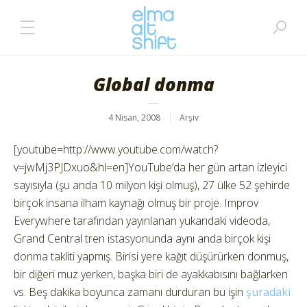
Global donma
4 Nisan, 2008
Arşiv
[youtube=http://www.youtube.com/watch?
v=jwMj3PJDxuo&hl=en]YouTube’da her gün artan izleyici
sayısıyla (şu anda 10 milyon kişi olmuş), 27 ülke 52 şehirde
birçok insana ilham kaynağı olmuş bir proje. Improv
Everywhere tarafından yayınlanan yukarıdaki videoda,
Grand Central tren istasyonunda aynı anda birçok kişi
donma takliti yapmış. Birisi yere kağıt düşürürken donmuş,
bir diğeri muz yerken, başka biri de ayakkabısını bağlarken
vs. Beş dakika boyunca zamanı durduran bu işin
şuradaki