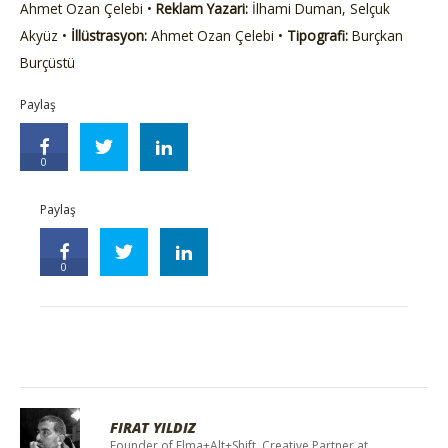
Ahmet Ozan Çelebi •
Reklam Yazari:
İlhami Duman, Selçuk
Akyüz •
İllüstrasyon:
Ahmet Ozan Çelebi •
Tipografi:
Burçkan
Burçüstü
Paylaş
0
Paylaş
0
FIRAT YILDIZ
Founder of Elma+Alt+Shift, Creative Partner at