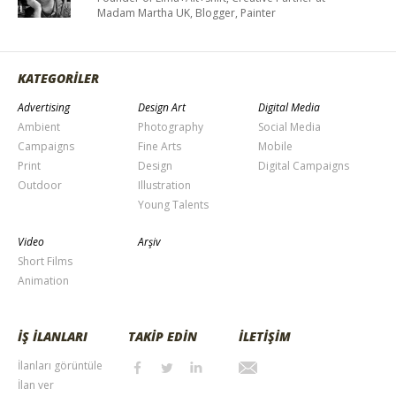
Madam Martha UK, Blogger, Painter
KATEGORİLER
Advertising
Design Art
Digital Media
Ambient
Photography
Social Media
Campaigns
Fine Arts
Mobile
Print
Design
Digital Campaigns
Outdoor
Illustration
Young Talents
Video
Arşiv
Short Films
Animation
İŞ İLANLARI
TAKİP EDİN
İLETİŞİM
İlanları görüntüle
İlan ver