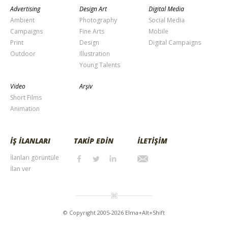
Advertising
Design Art
Digital Media
Ambient
Photography
Social Media
Campaigns
Fine Arts
Mobile
Print
Design
Digital Campaigns
Outdoor
Illustration
Young Talents
Video
Arşiv
Short Films
Animation
İŞ İLANLARI
TAKİP EDİN
İLETİŞİM
İlanları görüntüle
İlan ver
© Copyright 2005-2026 Elma+Alt+Shift