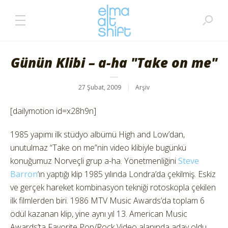
Günün Klibi – a-ha "Take on me"
27 Şubat, 2009
Arşiv
[dailymotion id=x28h9n]
1985 yapımı ilk stüdyo albümü High and Low’dan,
unutulmaz “Take on me”nin video klibiyle bugünkü
konuğumuz Norveçli grup a-ha. Yönetmenliğini
Steve
Barron
‘ın yaptığı klip 1985 yılında Londra’da çekilmiş. Eskiz
ve gerçek hareket kombinasyon tekniği rotoskopla çekilen
ilk filmlerden biri. 1986 MTV Music Awards’da toplam 6
ödül kazanan klip, yine aynı yıl 13. American Music
Awards’ta Favorite Pop/Rock Video alanında aday oldu.