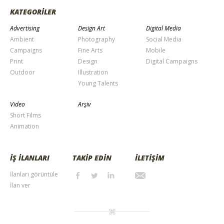
KATEGORİLER
Advertising
Design Art
Digital Media
Ambient
Photography
Social Media
Campaigns
Fine Arts
Mobile
Print
Design
Digital Campaigns
Outdoor
Illustration
Young Talents
Video
Arşiv
Short Films
Animation
İŞ İLANLARI
TAKİP EDİN
İLETİŞİM
İlanları görüntüle
İlan ver