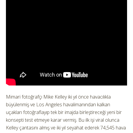
Mimari fotoğrafçı Mike Kelley iki yıl önce havacılıkla
büyülenmiş ve Los Angeles havalimanından kalkan
uçakları fotoğraflayıp tek bir imajda birleştireceği yeni bir
konsepti test etmeye karar vermiş. Bu ilk işi viral olunca
Kelley çantasını almış ve iki yıl seyahat ederek 74,545 hava