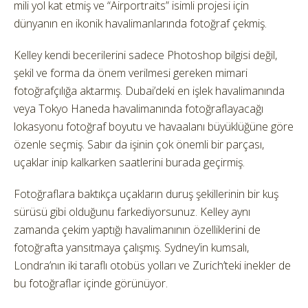
mili yol kat etmiş ve “Airportraits” isimli projesi için
dünyanın en ikonik havalimanlarında fotoğraf çekmiş.
Kelley kendi becerilerini sadece Photoshop bilgisi değil,
şekil ve forma da önem verilmesi gereken mimari
fotoğrafçılığa aktarmış. Dubai’deki en işlek havalimanında
veya Tokyo Haneda havalimanında fotoğraflayacağı
lokasyonu fotoğraf boyutu ve havaalanı büyüklüğüne göre
özenle seçmiş. Sabır da işinin çok önemli bir parçası,
uçaklar inip kalkarken saatlerini burada geçirmiş.
Fotoğraflara baktıkça uçakların duruş şekillerinin bir kuş
sürüsü gibi olduğunu farkediyorsunuz. Kelley aynı
zamanda çekim yaptığı havalimanının özelliklerini de
fotoğrafta yansıtmaya çalışmış. Sydney’in kumsalı,
Londra’nın iki taraflı otobüs yolları ve Zurich’teki inekler de
bu fotoğraflar içinde görünüyor.