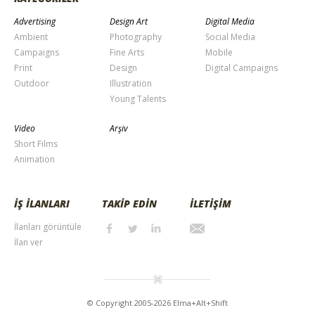
Advertising
Design Art
Digital Media
Ambient
Photography
Social Media
Campaigns
Fine Arts
Mobile
Print
Design
Digital Campaigns
Outdoor
Illustration
Young Talents
Video
Arşiv
Short Films
Animation
İŞ İLANLARI
TAKİP EDİN
İLETİŞİM
İlanları görüntüle
İlan ver
© Copyright 2005-2026 Elma+Alt+Shift