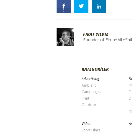
0
FIRAT YILDIZ
Founder of Elma+Alt+Shif
KATEGORİLER
Advertising
De
Ambient
P
Campaigns
Fi
Print
D
Outdoor
Il
Y
Video
Ar
Short Films