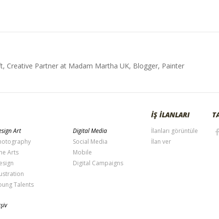
t, Creative Partner at Madam Martha UK, Blogger, Painter
İŞ İLANLARI
T
sign Art
Digital Media
İlanları görüntüle
hotography
Social Media
İlan ver
ne Arts
Mobile
esign
Digital Campaigns
lustration
oung Talents
şiv