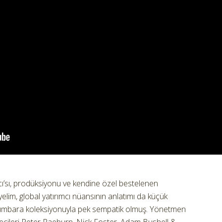
cı’sı, prodüksiyonu ve kendine özel bestelenen
yelim, global yatırımcı nüansının anlatımı da küçük
 kumbara koleksiyonuyla pek sempatik olmuş. Yönetmen