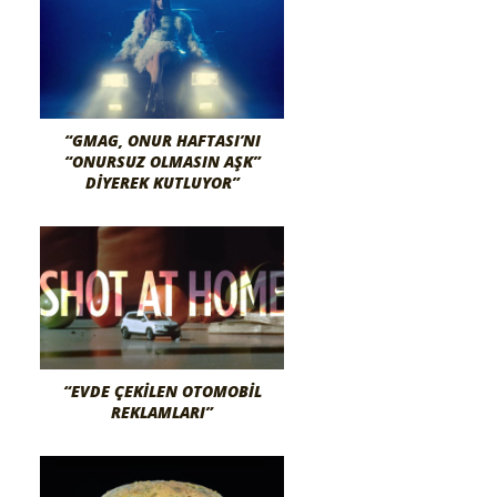
“GMAG, ONUR HAFTASI’NI
“ONURSUZ OLMASIN AŞK”
DIYEREK KUTLUYOR”
“EVDE ÇEKILEN OTOMOBIL
REKLAMLARI”