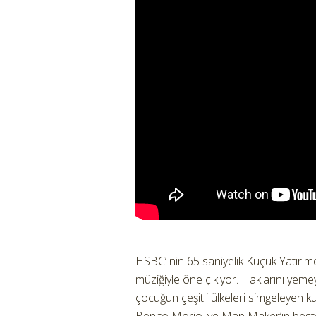
HSBC’ nin 65 saniyelik Küçük Yatırım
müziğiyle öne çıkıyor. Haklarını yeme
çocuğun çeşitli ülkeleri simgeleyen