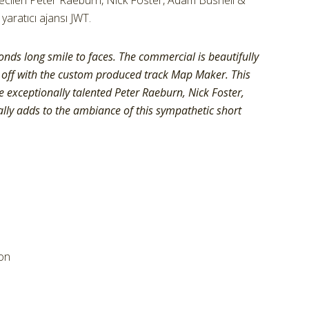
cileri Peter Raeburn, Nick Foster, Adam Bushell &
yaratıcı ajansı JWT.
conds long smile to faces. The commercial is beautifully
 off with the custom produced track Map Maker. This
 exceptionally talented Peter Raeburn, Nick Foster,
lly adds to the ambiance of this sympathetic short
on