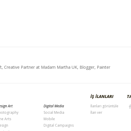
t, Creative Partner at Madam Martha UK, Blogger, Painter
İŞ İLANLARI
T
sign Art
Digital Media
İlanları görüntüle
hotography
Social Media
İlan ver
ne Arts
Mobile
esign
Digital Campaigns