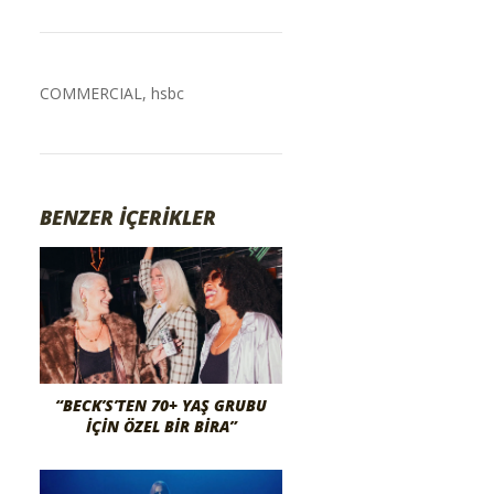
COMMERCIAL
,
hsbc
BENZER İÇERİKLER
“BECK’S’TEN 70+ YAŞ GRUBU
İÇIN ÖZEL BIR BIRA”