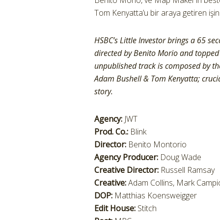
Benito Morio, ve Map Maker’ın beste
Tom Kenyatta’u bir araya getiren işin 
HSBC’s Little Investor brings a 65 se
directed by Benito Morio and topped
unpublished track is composed by the
Adam Bushell & Tom Kenyatta; crucia
story.
Agency:
JWT
Prod. Co.:
Blink
Director:
Benito Montorio
Agency Producer:
Doug Wade
Creative Director:
Russell Ramsay
Creative:
Adam Collins, Mark Campi
DOP:
Matthias Koensweigger
Edit House:
Stitch