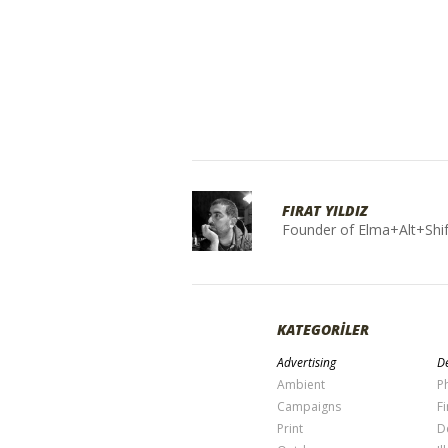
FIRAT YILDIZ
Founder of Elma+Alt+Shif
KATEGORİLER
Advertising
De
Ambient
P
Campaigns
Fi
Print
D