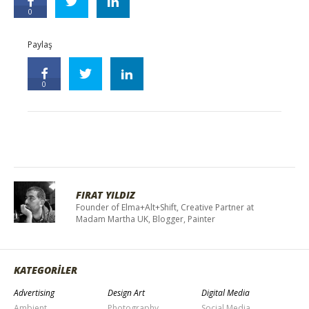
0
Paylaş
0
FIRAT YILDIZ
Founder of Elma+Alt+Shift, Creative Partner at
Madam Martha UK, Blogger, Painter
KATEGORİLER
Advertising
Design Art
Digital Media
Ambient
Photography
Social Media