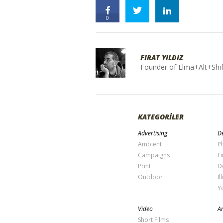
0
FIRAT YILDIZ
Founder of Elma+Alt+Shif
KATEGORİLER
Advertising
De
Ambient
P
Campaigns
Fi
Print
D
Outdoor
Il
Y
Video
Ar
Short Films