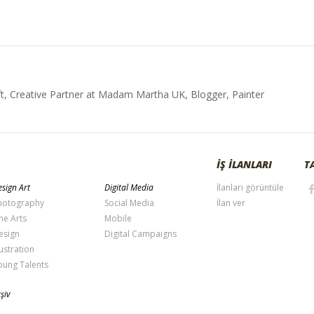
t, Creative Partner at Madam Martha UK, Blogger, Painter
İŞ İLANLARI
T
sign Art
Digital Media
İlanları görüntüle
hotography
Social Media
İlan ver
ne Arts
Mobile
esign
Digital Campaigns
lustration
oung Talents
şiv