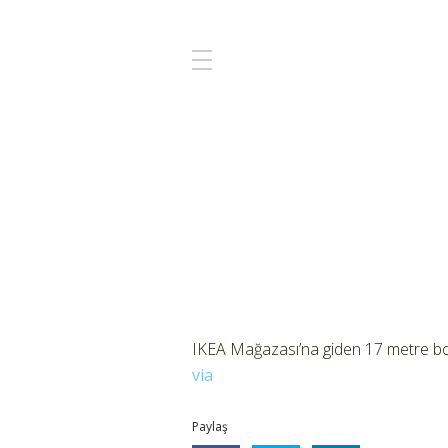
IKEA Mağazası’na giden 17 metre boy
via
Paylaş