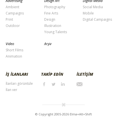
Advertising
Design Art
Digital Media
Ambient
Photography
Social Media
Campaigns
Fine Arts
Mobile
Print
Design
Digital Campaigns
Outdoor
Illustration
Young Talents
Video
Arşiv
Short Films
Animation
İŞ İLANLARI
TAKİP EDİN
İLETİŞİM
İlanları görüntüle
İlan ver
© Copyright 2005-2026 Elma+Alt+Shift