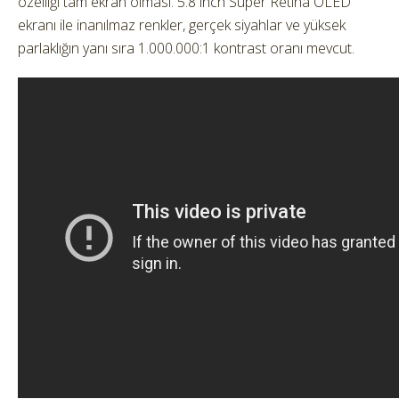
özelliği tam ekran olması. 5.8 inch Super Retina OLED
ekranı ile inanılmaz renkler, gerçek siyahlar ve yüksek
parlaklığın yanı sıra 1.000.000:1 kontrast oranı mevcut.