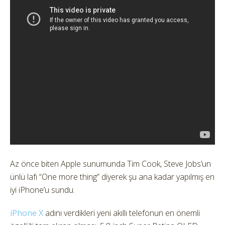
Az önce biten Apple sunumunda Tim Cook, Steve Jobs’un
ünlü lafı “One more thing” diyerek şu ana kadar yapılmış en
iyi iPhone’u sundu.
iPhone X
adını verdikleri yeni akıllı telefonun en önemli