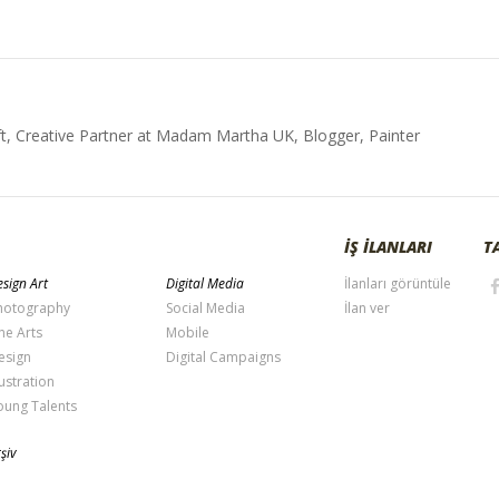
t, Creative Partner at Madam Martha UK, Blogger, Painter
İŞ İLANLARI
T
sign Art
Digital Media
İlanları görüntüle
hotography
Social Media
İlan ver
ne Arts
Mobile
esign
Digital Campaigns
lustration
oung Talents
şiv