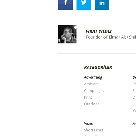
0
FIRAT YILDIZ
Founder of Elma+Alt+Shif
KATEGORİLER
Advertising
De
Ambient
P
Campaigns
Fi
Print
D
Outdoor
Il
Y
Video
Ar
Short Films