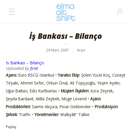
İş Bankası – Bilanço
29 Mart, 2007
Arşiv
Is Bankasi – Bilanço
Uploaded by
firat
Ajans:
Euro RSCG İstanbul •
Yaratıcı Ekip:
Şölen Yücel Koç, Cüneyt
Tiryaki, Ahmet Sefer, Orkun Önal, Ali Topçuoğlu, Yeşim Aydın,
Uğur Baltacı, Ediz Kurtbarlas •
Müşteri İlişkileri:
Azra Zeyrek,
Şeyda Bardavit, Atilla Zeybek, Müge Levend •
Ajans
Prodüktörleri:
Saime Akçura, Pınar Gökbender •
Prodüksiyon
Şirketi:
Traffic •
Yönetmenler:
Walkyâ€“ Talkie
Paylaş