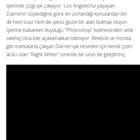
işlerinde çizgi ışık çalışıyor. Los Angeles’ta yaşayan
Darren’ın söylediğine göre en zorlandığı konulardan biri
de hem ıssız hem de ışıksız güzel bir alan bulmak oluyor.
İşlerine bakarken duyduğu “Photoshop” kelimesinden artık
sıkılmış olsa bile açıklamaktan bıkmıyor. Reebok ve Honda
gibi markalarla çalışan Darren ışık resimleri için kendi çizim
aracı olan “Night Writer” isminde bir ürün de geliştirmiş.