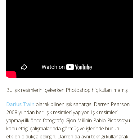
Bu ışık resimlerini çekerken Photoshop hiç kullanılmamış.
Darius Twin
olarak bilinen ışık sanatçısı Darren Pearson
2008 yılından beri ışık resimleri yapıyor. Işık resimleri
yapmayı ilk önce fotoğrafçı Gjon Mili’nin Pablo Picasso’yu
konu ettiği çalışmalarında görmüş ve işlerinde bunun
etkileri oldukça belirgin. Darren da aynı tekniği kullanarak