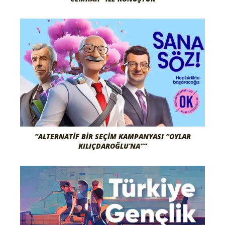
“ALTERNATIF BIR SEÇIM KAMPANYASI “OYLAR
KILIÇDAROĞLU’NA””