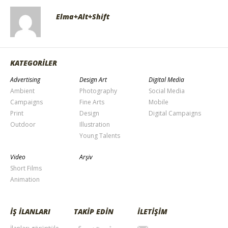
Elma+Alt+Shift
KATEGORİLER
Advertising
Design Art
Digital Media
Ambient
Photography
Social Media
Campaigns
Fine Arts
Mobile
Print
Design
Digital Campaigns
Outdoor
Illustration
Young Talents
Video
Arşiv
Short Films
Animation
İŞ İLANLARI
TAKİP EDİN
İLETİŞİM