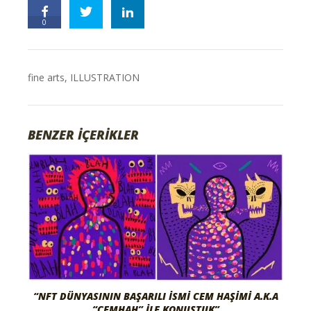
0
fine arts
,
ILLUSTRATION
BENZER İÇERİKLER
“NFT DÜNYASININ BAŞARILI İSMI CEM HAŞIMI A.K.A
“CEMHAH” İLE KONUŞTUK”