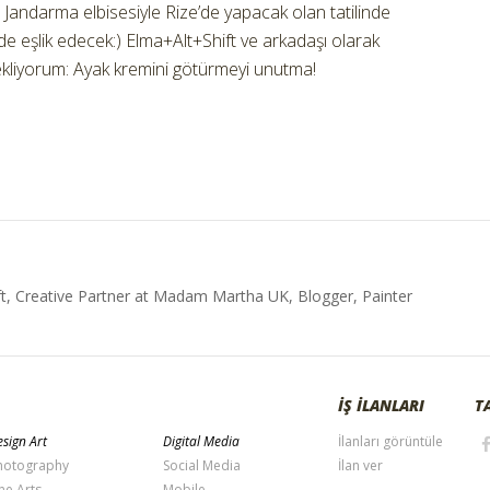
tı. Jandarma elbisesiyle Rize’de yapacak olan tatilinde
i de eşlik edecek:) Elma+Alt+Shift ve arkadaşı olarak
 ekliyorum: Ayak kremini götürmeyi unutma!
t, Creative Partner at Madam Martha UK, Blogger, Painter
İŞ İLANLARI
T
sign Art
Digital Media
İlanları görüntüle
hotography
Social Media
İlan ver
ne Arts
Mobile