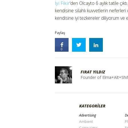
İyi Fikir
‘den Olcayto 6 aylık tatile çık
kendisine silahlı kuvvetlerin neferler
kendisine iyi tezkereler diliyorum ve
Paylaş
0
FIRAT YILDIZ
Founder of Elma+Alt+Shif
KATEGORİLER
Advertising
De
Ambient
P
Campaigns
Fi