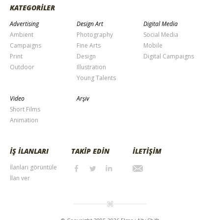
KATEGORİLER
Advertising
Design Art
Digital Media
Ambient
Photography
Social Media
Campaigns
Fine Arts
Mobile
Print
Design
Digital Campaigns
Outdoor
Illustration
Young Talents
Video
Arşiv
Short Films
Animation
İŞ İLANLARI
TAKİP EDİN
İLETİŞİM
İlanları görüntüle
İlan ver