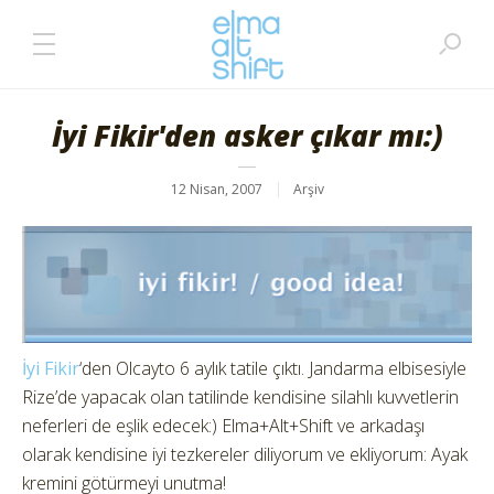
İyi Fikir'den asker çıkar mı:)
12 Nisan, 2007
Arşiv
İyi Fikir
‘den Olcayto 6 aylık tatile çıktı. Jandarma elbisesiyle
Rize’de yapacak olan tatilinde kendisine silahlı kuvvetlerin
neferleri de eşlik edecek:) Elma+Alt+Shift ve arkadaşı
olarak kendisine iyi tezkereler diliyorum ve ekliyorum: Ayak
kremini götürmeyi unutma!