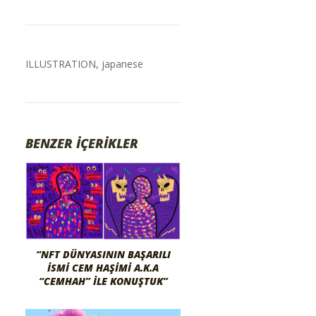
ILLUSTRATION
,
japanese
BENZER İÇERİKLER
“NFT DÜNYASININ BAŞARILI
İSMI CEM HAŞIMI A.K.A
“CEMHAH” İLE KONUŞTUK”