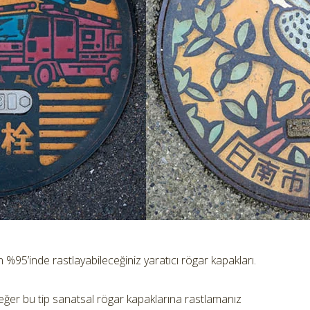
%95’inde rastlayabileceğiniz yaratıcı rögar kapakları.
eğer bu tip sanatsal rögar kapaklarına rastlamanız