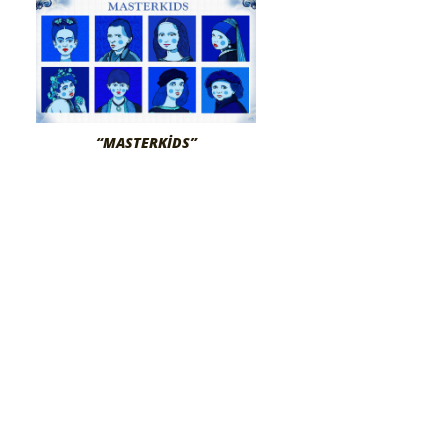
“MASTERKIDS”