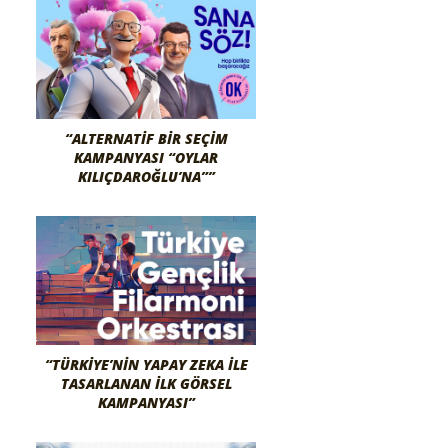
“ALTERNATIF BIR SEÇIM
KAMPANYASI “OYLAR
KILIÇDAROĞLU’NA””
“TÜRKIYE’NIN YAPAY ZEKA İLE
TASARLANAN İLK GÖRSEL
KAMPANYASI”