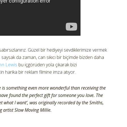
 sabırsızlanırız. Güzel bir hediyeyi sevdiklerimize vermek
rı saysak da zaman, can sıkıcı bir biçimde bizden daha
hn Lewis
bu içgörüden yola çıkarak bizi
 harika bir reklam filmine imza atıyor.
ere is something even more wonderful than receiving the
 have found the perfect gift for someone you love. The
et what I want’, was originally recorded by the Smiths,
artist Slow Moving Millie.