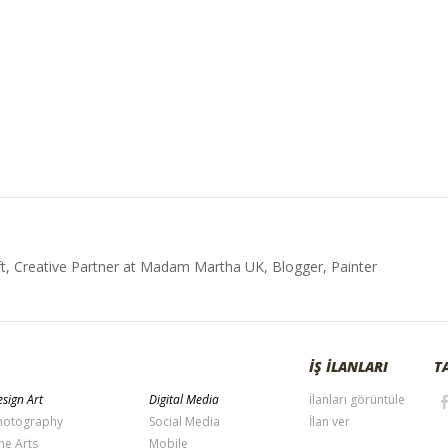
t, Creative Partner at Madam Martha UK, Blogger, Painter
İŞ İLANLARI
T
sign Art
Digital Media
İlanları görüntüle
hotography
Social Media
İlan ver
ne Arts
Mobile