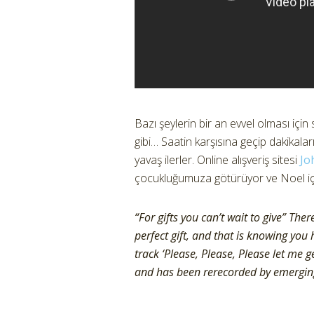
Bazı şeylerin bir an evvel olması için
gibi… Saatin karşısına geçip dakikala
yavaş ilerler. Online alışveriş sitesi
Jo
çocukluğumuza götürüyor ve Noel için
“For gifts you can’t wait to give” Th
perfect gift, and that is knowing you
track ‘Please, Please, Please let me g
and has been rerecorded by emerging 