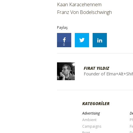
Kaan Karacehennem
Franz Von Bodelschwingh
Paylaş
0
FIRAT YILDIZ
Founder of Elma+Alt+Shif
KATEGORİLER
Advertising
De
Ambient
P
Campaigns
Fi
Print
D