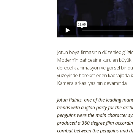
Jotun boya firmasının düzenlediği iglo
Modern’in bahçesine kurulan büyük 
derecelik animasyon ve görsel bir d
yuzeyinde hareket eden kadrajlarla i
Kamera arkası yazının devamında.
Jotun Paints, one of the leading manu
trends with a igloo party for the ar
penguins were the main character sym
produced a 360 degree film according
combat between the penguins and the