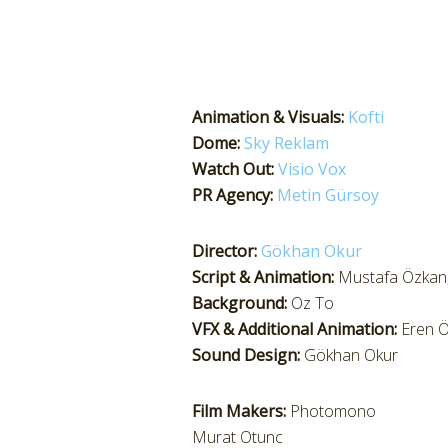
Animation & Visuals:
Kofti
Dome:
Sky Reklam
Watch Out:
Visio Vox
PR Agency:
Metin Gürsoy
Director:
Gökhan Okur
Script & Animation:
Mustafa Özkan,
Background:
Oz To
VFX & Additional Animation:
Eren Ö
Sound Design:
Gökhan Okur
Film Makers:
Photomono
Murat Otunc