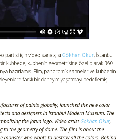
o partisi için video sanatçısı
Gökhan Okur
, İstanbul
bir kubbede, kubbenin geometrisine özel olarak 360
ünya hazırlamış. Film, panoromik sahneler ve kubbenin
zleyenlere farklı bir deneyim yaşatmayı hedeflemiş.
facturer of paints globally, launched the new color
chitects and designers in Istanbul Modern Museum. The
bolizing the Jotun logo. Video artist
Gökhan Okur
,
 to the geometry of dome. The film is about the
 monster who wants to destroy all the colors. Behind