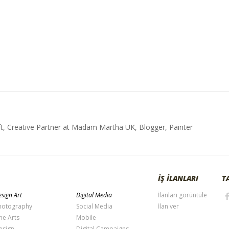
t, Creative Partner at Madam Martha UK, Blogger, Painter
İŞ İLANLARI
T
sign Art
Digital Media
İlanları görüntüle
hotography
Social Media
İlan ver
ne Arts
Mobile
esign
Digital Campaigns