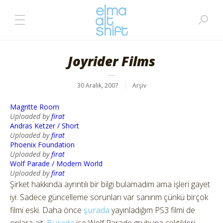
Joyrider Films
30 Aralık, 2007
Arşiv
Magritte Room
Uploaded by
firat
Andras Ketzer / Short
Uploaded by
firat
Phoenix Foundation
Uploaded by
firat
Wolf Parade / Modern World
Uploaded by
firat
Şirket hakkında ayrıntılı bir bilgi bulamadım ama işleri gayet
iyi. Sadece güncelleme sorunları var sanırım çünkü birçok
filmi eski. Daha önce
şurada
yayınladığım PS3 filmi de