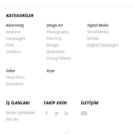
KATEGORİLER
Advertising
Design Art
Digital Media
Ambient
Photography
Social Media
Campaigns
Fine Arts
Mobile
Print
Design
Digital Campaigns
Outdoor
Illustration
Young Talents
Video
Arşiv
Short Films
Animation
İŞ İLANLARI
TAKİP EDİN
İLETİŞİM
İlanları görüntüle
İlan ver