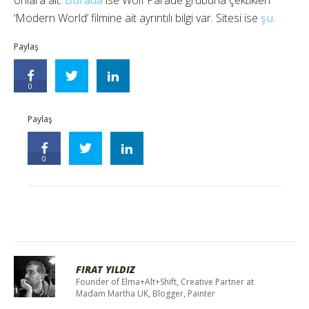
onlara ait.
Burada
ise Wolf Parade grubuna çektikleri
‘Modern World’ filmine ait ayrıntılı bilgi var. Sitesi ise
şu
.
Paylaş
0
Paylaş
0
FIRAT YILDIZ
Founder of Elma+Alt+Shift, Creative Partner at
Madam Martha UK, Blogger, Painter