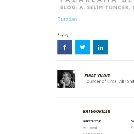
Buradan
Paylaş
0
FIRAT YILDIZ
Founder of Elma+Alt+Shif
KATEGORİLER
Advertising
De
Ambient
P