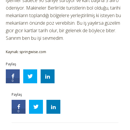
işlemler sadece 90 saniye sürüyor ve kart başına 3 avro
ödeniyor. Makineler Berlin’de turistlerin bol olduğu, tarihi
mekanların toplandığı bölgelere yerleştirilmiş ki isteyen bu
mekanların önünde poz verebilsin. Bu iş yayılırsa güzelim
gıcır gıcır kartlar tarih olur, bir gelenek de böylece biter.
Sanırım ben bu işi sevmedim.
Kaynak: springwise.com
Paylaş
0
Paylaş
0