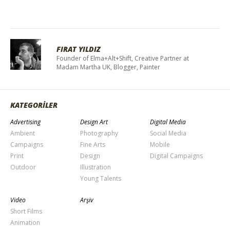
FIRAT YILDIZ
Founder of Elma+Alt+Shift, Creative Partner at
Madam Martha UK, Blogger, Painter
KATEGORİLER
Advertising
Design Art
Digital Media
Ambient
Photography
Social Media
Campaigns
Fine Arts
Mobile
Print
Design
Digital Campaigns
Outdoor
Illustration
Young Talents
Video
Arşiv
Short Films
Animation